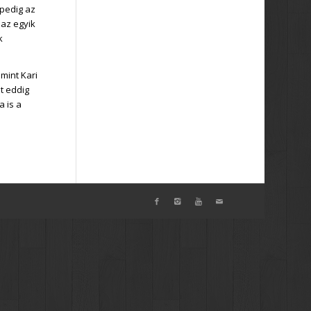
pedig az
 az egyik
k
mint Kari
t eddig
 is a