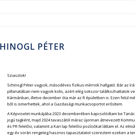
HINOGL PÉTER
Sziasztok!
Schinogl Péter vagyok, másodéves fizikus-mérnök hallgató. Bár az írá
pillanatában nem vagyok kolis, azért elég sokszor találkozhattatok v
Kármánban, illetve december óta már az R épületben is. Ezen felül m
ből is ismerhettek, ahol a Gazdasági munkacsoportot erősítem.
A Képviselet munkájába 2023 decemberében kapcsolódtam be Tanác
jogú tagként, majd 2024 tavaszától máraz újonnan átnevezett Kommu
és PR felelősi, valamint a Kari lap felelősi pozíciókat láttam el. Az elmú
egy év során rengeteg hasznos tapasztalatot szereztem ezeken a te