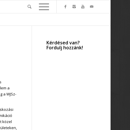
Kérdésed van?
Fordulj hozzánk!
s
elem a
ég a WJSz-
skozási
nikáció
lt közel
rületeken,