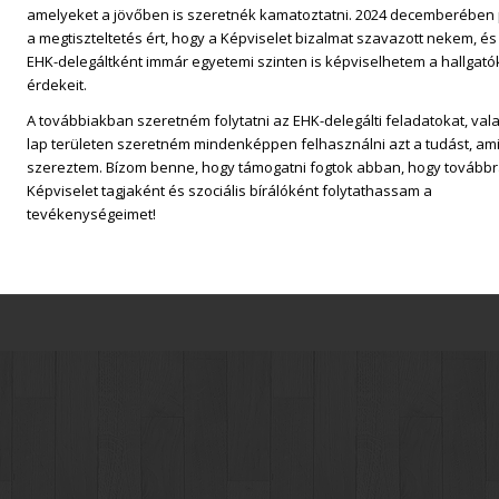
amelyeket a jövőben is szeretnék kamatoztatni. 2024 decemberében 
a megtiszteltetés ért, hogy a Képviselet bizalmat szavazott nekem, és
EHK-delegáltként immár egyetemi szinten is képviselhetem a hallgató
érdekeit.
A továbbiakban szeretném folytatni az EHK-delegálti feladatokat, vala
lap területen szeretném mindenképpen felhasználni azt a tudást, ami
szereztem. Bízom benne, hogy támogatni fogtok abban, hogy továbbra
Képviselet tagjaként és szociális bírálóként folytathassam a
tevékenységeimet!