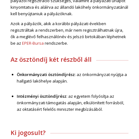
pályázói regisztráció szükséges, valamint a pályázati űrlapot
kinyomtatva és aláírva az állandó lakóhely önkormányzatánál
kell benyújtaniuk a pályázóknak.
Azok a pályázók, akik a korábbi pályázati években
regisztráltak a rendszerben, már nem regisztrálhatnak újra,
ők a meglévő felhasználónév és jelszó birtokában léphetnek
be az
EPER-Bursa
rendszerbe.
Az ösztöndíj két részből áll
Önkormányzati ösztöndíjrész
: az önkormányzat nyújtja a
hallgató lakóhelye alapján.
Intézményi ösztöndíjrész
: az egyetem folyósítja az
önkormányzati támogatás alapján, elkülönített forrásból,
az oktatásért felelős miniszter megbízásából.
Ki jogosult?