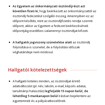
Az Egyetem az önkormányzati ösztöndíjrészt azt
követően fizeti ki
, hogy beérkezett az önkormányzattól az
ösztöndíj fedezetéül szolgáló összeg. Amennyiben ez az
időpont későbbi, mint az ösztöndíjfizetés rendje szerinti
időpont, akkor az Egyetem a fedezet beérkezésének
időpontjáig esedékes valamennyi ösztöndíjat kifizeti.
A hallgatói jogviszony szünetelése alatt
az ösztöndíj
folyósítása is szünetel, de a folyósítási időszak
véghatárideje nem módosul.
Hallgatói kötelezettségek
A hallgató köteles minden, az ösztöndíjat érintő
adatváltozást (pl. név, lakcím, e-mail, képzés adatai,
tanulmányi halasztás)
legfeljebb 15 napon belül, de
lehetőleg 5 munkanapon belül
írásban bejelenteni az
egyetemnek és a pályázatkezelőnek.