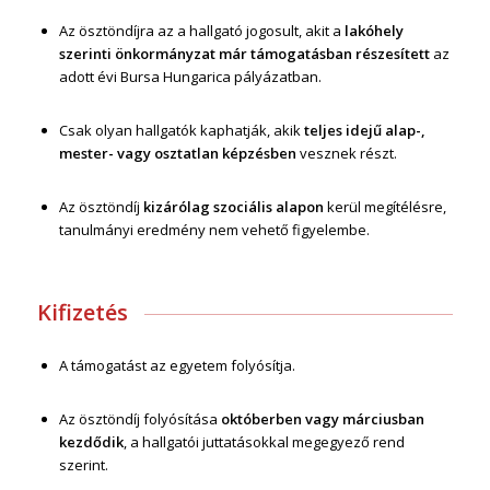
Az ösztöndíjra az a hallgató jogosult, akit a
lakóhely
szerinti önkormányzat már támogatásban részesített
az
adott évi Bursa Hungarica pályázatban.
Csak olyan hallgatók kaphatják, akik
teljes idejű alap-,
mester- vagy osztatlan képzésben
vesznek részt.
Az ösztöndíj
kizárólag szociális alapon
kerül megítélésre,
tanulmányi eredmény nem vehető figyelembe.
Kifizetés
A támogatást az egyetem folyósítja.
Az ösztöndíj folyósítása
októberben vagy márciusban
kezdődik
, a hallgatói juttatásokkal megegyező rend
szerint.