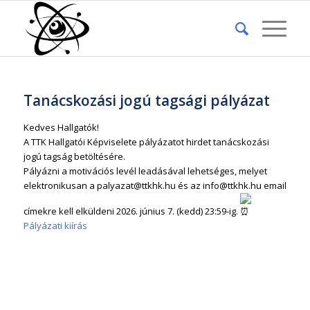
Tanácskozási jogú tagsági pályázat
Kedves Hallgatók!
A TTK Hallgatói Képviselete pályázatot hirdet tanácskozási
jogú tagság betöltésére.
Pályázni a motivációs levél leadásával lehetséges, melyet
elektronikusan a palyazat@ttkhk.hu és az info@ttkhk.hu email
címekre kell elküldeni 2026. június 7. (kedd) 23:59-ig.
Pályázati kiírás