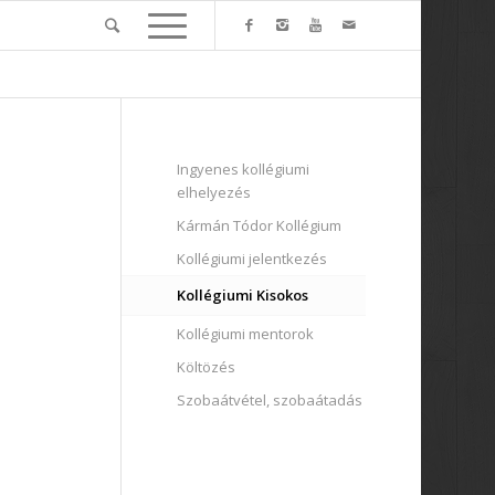
Ingyenes kollégiumi
elhelyezés
Kármán Tódor Kollégium
Kollégiumi jelentkezés
Kollégiumi Kisokos
Kollégiumi mentorok
Költözés
Szobaátvétel, szobaátadás