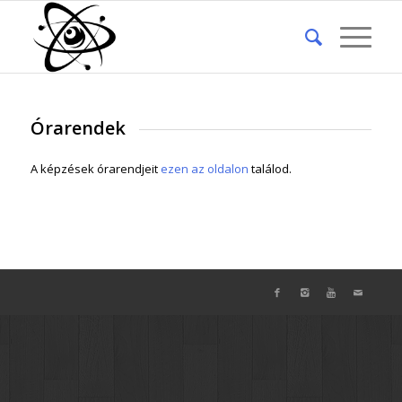
Órarendek
A képzések órarendjeit
ezen az oldalon
találod.