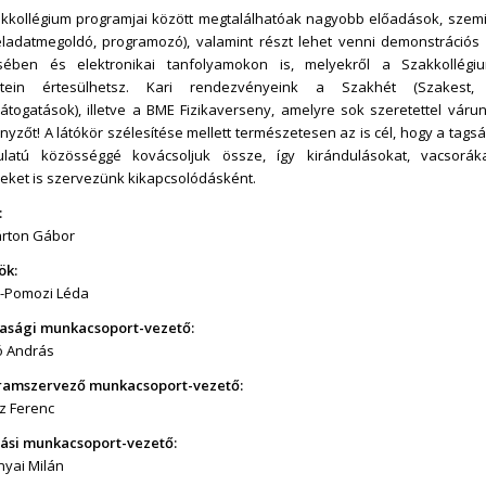
kkollégium programjai között megtalálhatóak nagyobb előadások, szem
feladatmegoldó, programozó), valamint részt lehet venni demonstráció
ésében és elektronikai tanfolyamokon is, melyekről a Szakkollégi
letein értesülhetsz. Kari rendezvényeink a Szakhét (Szakest, 
látogatások), illetve a BME Fizikaverseny, amelyre sok szeretettel vár
nyzőt! A látókör szélesítése mellett természetesen az is cél, hogy a tagsá
ulatú közösséggé kovácsoljuk össze, így kirándulásokat, vacsorák
eket is szervezünk kikapcsolódásként.
:
rton Gábor
ök:
-Pomozi Léda
asági munkacsoport-vezető:
ó András
ramszervező munkacsoport-vezető:
z Ferenc
ási munkacsoport-vezető:
nyai Milán