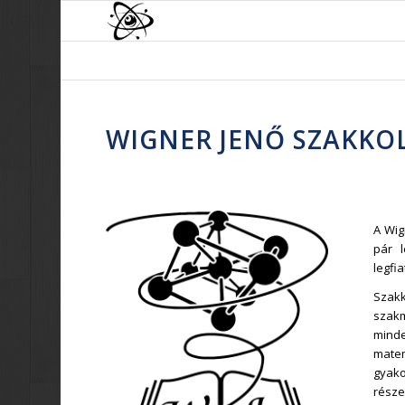
WIGNER JENŐ SZAKKO
A Wig
pár l
legfi
Szakk
szak
minde
mate
gyako
részei