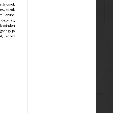
ináriumok
s eszközök
um online
Cégvilág,
unk minden
got egy jó
at, közös