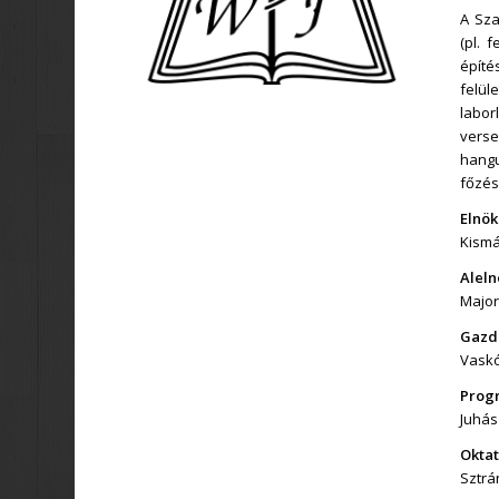
A Sza
(pl. 
épít
felü
labor
verse
hang
főzés
Elnök
Kismá
Aleln
Major
Gazd
Vask
Prog
Juhás
Oktat
Sztrá