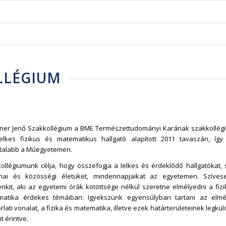
LLÉGIUM
ner Jenő Szakkollégium a BME Természettudományi Karának szakkollégi
elkes fizikus és matematikus hallgató alapított 2011 tavaszán, így
atalabb a Műegyetemen.
ollégiumunk célja, hogy összefogja a lelkes és érdeklődő hallgatókat, 
mai és közösségi életüket, mindennapjaikat az egyetemen. Szíves
nkit, aki az egyetemi órák kötöttsége nélkül szeretne elmélyedni a fiz
matika érdekes témáiban. Igyekszünk egyensúlyban tartani az elmé
rlati vonalat, a fizika és matematika, illetve ezek határterületeinek legk
t érintve.