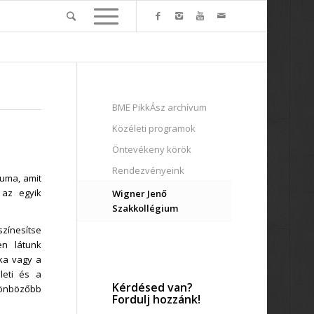
BME PikkÁsz archívum
Közéleti programok
Öntevékeny körök
Rendezvényeink
uma, amit
 az egyik
Wigner Jenő
Szakkollégium
színesítse
en látunk
ika vagy a
leti és a
Kérdésed van?
ülönbözőbb
Fordulj hozzánk!