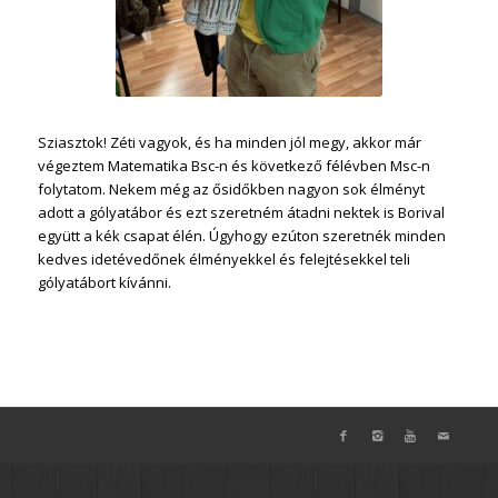
Sziasztok! Zéti vagyok, és ha minden jól megy, akkor már
végeztem Matematika Bsc-n és következő félévben Msc-n
folytatom. Nekem még az ősidőkben nagyon sok élményt
adott a gólyatábor és ezt szeretném átadni nektek is Borival
együtt a kék csapat élén. Úgyhogy ezúton szeretnék minden
kedves idetévedőnek élményekkel és felejtésekkel teli
gólyatábort kívánni.