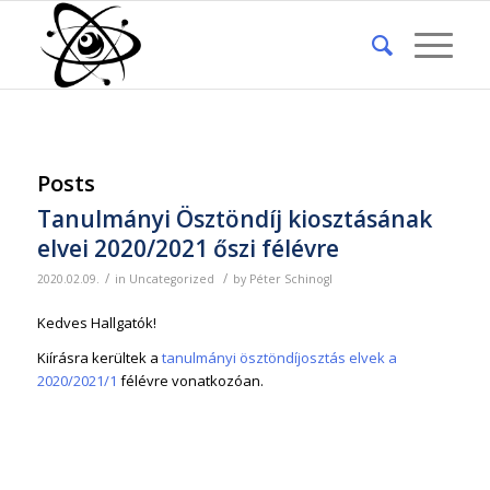
Posts
Tanulmányi Ösztöndíj kiosztásának
elvei 2020/2021 őszi félévre
/
/
2020.02.09.
in
Uncategorized
by
Péter Schinogl
Kedves Hallgatók!
Kiírásra kerültek a
tanulmányi ösztöndíjosztás elvek a
2020/2021/1
félévre vonatkozóan.