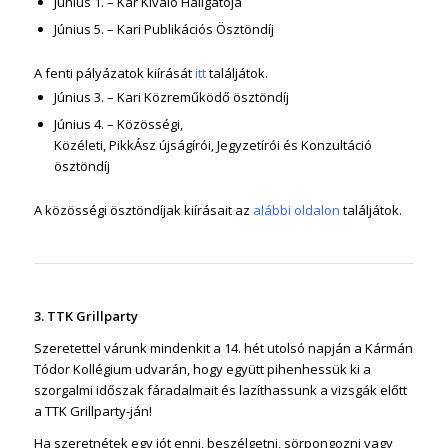
Június 1. – Kar Kiváló Hallgatója
Június 5. – Kari Publikációs Ösztöndíj
A fenti pályázatok kiírását
itt
találjátok.
Június 3. – Kari Közreműködő ösztöndíj
Június 4. – Közösségi,
Közéleti,
PikkÁsz
újságírói,
Jegyzetírói
és Konzultáció
ösztöndíj
A közösségi ösztöndíjak kiírásait az
alábbi oldalon
találjátok.
3.
TTK
Grillparty
Szeretettel várunk mindenkit a 14. hét utolsó napján a Kármán
Tódor Kollégium udvarán, hogy együtt
pihenhessük
ki a
szorgalmi időszak fáradalmait és lazíthassunk a vizsgák előtt
a
TTK
Grillparty
-ján!
Ha szeretnétek egy jót enni, beszélgetni, sörpongozni vagy