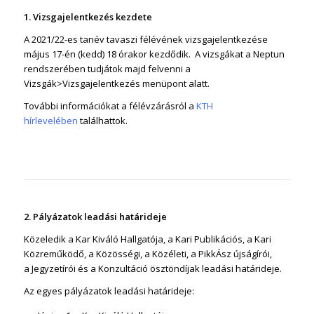
1. Vizsgajelentkezés kezdete
A 2021/22-es tanév tavaszi félévének vizsgajelentkezése
május 17-én (kedd) 18 órakor kezdődik. A vizsgákat a Neptun
rendszerében tudjátok majd felvenni a
Vizsgák>Vizsgajelentkezés menüpont alatt.
További információkat a félévzárásról a
KTH
hírlevelében
találhattok.
2. Pályázatok
leadási
határideje
Közeledik a Kar Kiváló Hallgatója, a Kari Publikációs, a Kari
Közreműködő, a Közösségi, a Közéleti, a
PikkÁsz
újságírói,
a
Jegyzetírói
és a Konzultáció ösztöndíjak leadási határideje.
Az egyes pályázatok
leadási
határideje
: