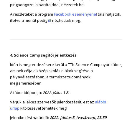
pingpongozni a barátaiddal, nézzetek be!
A részleteket a program
Facebook eseményénél
találhatjátok,
illetve a menüt pedig
itt
nézhetitek meg.
4. Science Camp segítői jelentkezés
Idén is
megrendezésere
kerül a
TTK
Science Camp nyári tábor,
aminek célja a középiskolás diákok segítése a
pályaválasztásban, a természettudományok
megismerésében.
A tábor időpontja:
2022. július 3-8.
Várjuk a lelkes szervezők jelentkezését, ezt az
alábbi
űrlap
kitöltésével tehetitek meg!
Jelentkezési határidő:
2022. június 5. (vasárnap) 23:59