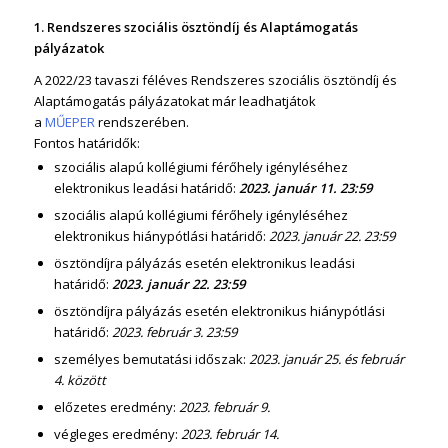
1. Rendszeres szociális ösztön
díj és Alaptámogatás
pályázatok
A 2022/23 tavaszi féléves Rendszeres szociális ösztöndíj és
Alaptámogatás pályázatokat már leadhatjátok
a
MŰEPER
rendszerében.
Fontos határidők:
szociális alapú kollégiumi férőhely igényléséhez
elektronikus leadási határidő:
2023. január 11. 23:59
szociális alapú kollégiumi férőhely igényléséhez
elektronikus hiánypótlási határidő:
2023. január 22. 23:59
ösztöndíjra pályázás esetén elektronikus leadási
határidő:
2023. január 22. 23:59
ösztöndíjra pályázás esetén elektronikus hiánypótlási
határidő:
2023. február 3. 23:59
személyes bemutatási időszak:
2023. január 25. és február
4. között
előzetes eredmény:
2023. február 9.
végleges eredmény:
2023. február 14.