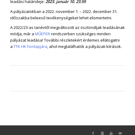
leadási határideje:
2023. január 10.
23:59
A pályázatokban a 2022. november 1. – 2022. december 31.
időszakba beleeső tevékenységeket lehet elismertetni.
A 2022/23-as tanévtől megváltozott az ösztöndíjak leadásának
módja, már a
MŰEPER
rendszerben szükséges minden
pályázat leadása! További részletekért érdemes ellátogatni
a
TTK HK honlapjára
, ahol megtalálhatók a pályázati kiírások.