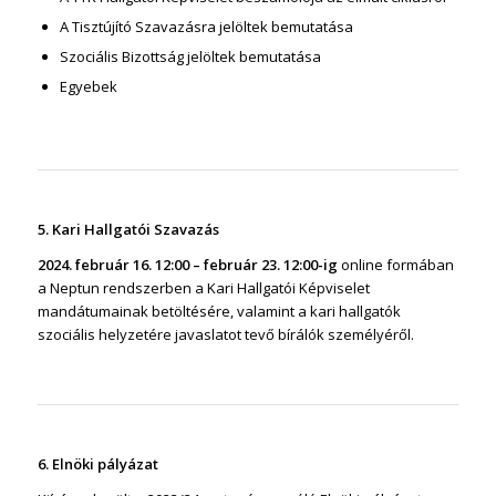
A Tisztújító Szavazásra jelöltek bemutatása
Szociális Bizottság jelöltek bemutatása
Egyebek
5. Kari Hallgatói Szavazás
2024. február 16. 12:00 – február 23. 12:00-ig
online formában
a Neptun rendszerben a Kari Hallgatói Képviselet
mandátumainak betöltésére, valamint a kari hallgatók
szociális helyzetére javaslatot tevő bírálók személyéről.
6. Elnöki pályázat