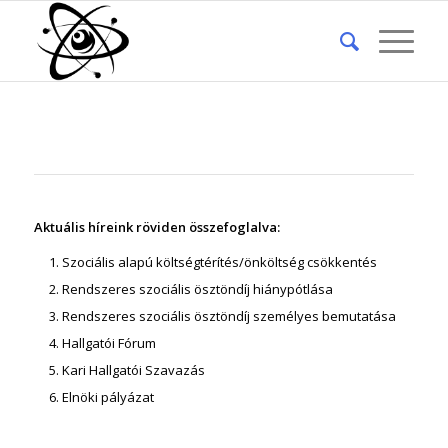
Aktuális híreink röviden összefoglalva:
Szociális alapú költségtérítés/önköltség csökkentés
Rendszeres szociális ösztöndíj hiánypótlása
Rendszeres szociális ösztöndíj személyes bemutatása
Hallgatói Fórum
Kari Hallgatói Szavazás
Elnöki pályázat