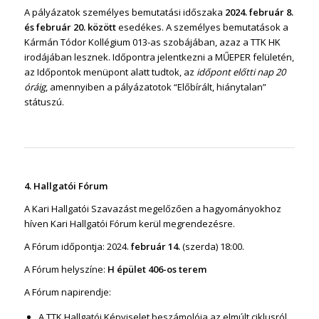
A pályázatok személyes bemutatási időszaka
2024. február 8.
és február 20. között
esedékes. A személyes bemutatások a
Kármán Tódor Kollégium 013-as szobájában, azaz a TTK HK
irodájában lesznek. Időpontra jelentkezni a MŰEPER felületén,
az Időpontok menüpont alatt tudtok, az
időpont előtti nap 20
óráig
, amennyiben a pályázatotok “Előbírált, hiánytalan”
státuszú.
4. Hallgatói Fórum
A Kari Hallgatói Szavazást megelőzően a hagyományokhoz
híven Kari Hallgatói Fórum kerül megrendezésre.
A Fórum időpontja: 2024.
február 14.
(szerda) 18:00.
A Fórum helyszíne:
H épület 406-os terem
A Fórum napirendje:
A TTK Hallgatói Képviselet beszámolója az elmúlt ciklusról