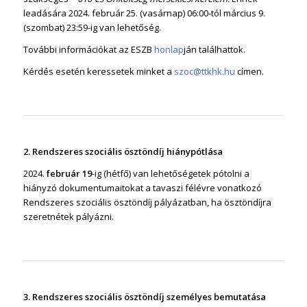
leadására 2024. február 25. (vasárnap) 06:00-tól március 9.
(szombat) 23:59-ig van lehetőség.
További információkat az ESZB
honlap
ján találhattok.
Kérdés esetén keressetek minket a
szoc@ttkhk.hu
címen.
2. Rendszeres szociális ösztöndíj hiánypótlása
2024.
február 19
-ig (hétfő) van lehetőségetek pótolni a
hiányzó dokumentumaitokat a tavaszi félévre vonatkozó
Rendszeres szociális ösztöndíj pályázatban, ha ösztöndíjra
szeretnétek pályázni.
3. Rendszeres szociális ösztöndíj személyes bemutatása