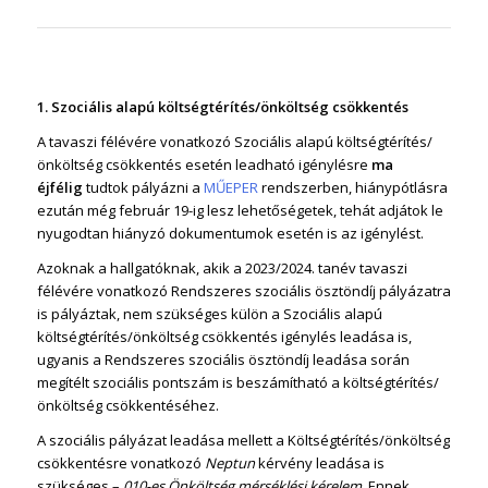
1. Szociális alapú költségtérítés/önköltség csökkentés
A tavaszi félévére vonatkozó Szociális alapú költségtérítés/
önköltség csökkentés esetén leadható igénylésre
ma
éjfélig
tudtok pályázni a
MŰEPER
rendszerben, hiánypótlásra
ezután még február 19-ig lesz lehetőségetek, tehát adjátok le
nyugodtan hiányzó dokumentumok esetén is az igénylést.
Azoknak a hallgatóknak, akik a 2023/2024. tanév tavaszi
félévére vonatkozó Rendszeres szociális ösztöndíj pályázatra
is pályáztak, nem szükséges külön a Szociális alapú
költségtérítés/önköltség csökkentés igénylés leadása is,
ugyanis a Rendszeres szociális ösztöndíj leadása során
megítélt szociális pontszám is beszámítható a költségtérítés/
önköltség csökkentéséhez.
A szociális pályázat leadása mellett a Költségtérítés/önköltség
csökkentésre vonatkozó
Neptun
kérvény leadása is
szükséges –
010-es Önköltség mérséklési kérelem.
Ennek