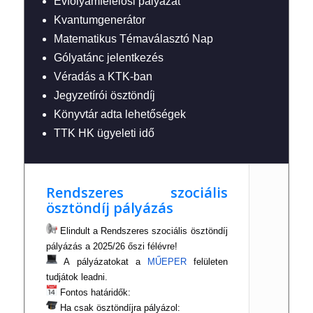
Évfolyamfelelősi pályázat
Kvantumgenerátor
Matematikus Témaválasztó Nap
Gólyatánc jelentkezés
Véradás a KTK-ban
Jegyzetírói ösztöndíj
Könyvtár adta lehetőségek
TTK HK ügyeleti idő
Rendszeres szociális
ösztöndíj pályázás
Elindult a Rendszeres szociális ösztöndíj
pályázás a 2025/26 őszi félévre!
A pályázatokat a
MŰEPER
felületen
tudjátok leadni.
Fontos határidők:
Ha csak ösztöndíjra pályázol: