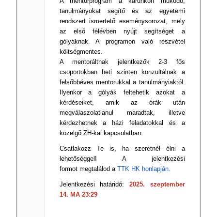
A mentorprogram a karunkon működő,
tanulmányokat segítő és az egyetemi
rendszert ismertető eseménysorozat, mely
az első félévben nyújt segítséget a
gólyáknak. A programon való részvétel
költségmentes.
A mentoráltnak jelentkezők 2-3 fős
csoportokban heti szinten konzultálnak a
felsőbbéves mentorukkal a tanulmányiakról.
Ilyenkor a gólyák feltehetik azokat a
kérdéseiket, amik az órák után
megválaszolatlanul maradtak, illetve
kérdezhetnek a házi feladatokkal és a
közelgő ZH-kal kapcsolatban.
Csatlakozz Te is, ha szeretnél élni a
lehetőséggel! A jelentkezési
formot
megtalálod a
TTK HK honlapján.
Jelentkezési határidő:
2025. szeptember
14. MA 23:29