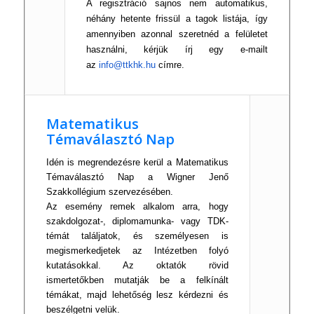
A regisztráció sajnos nem automatikus,
néhány hetente frissül a tagok listája, így
amennyiben azonnal szeretnéd a felületet
használni, kérjük írj egy e-mailt
az
info@ttkhk.hu
címre.
Matematikus
Témaválasztó Nap
Idén is megrendezésre kerül a Matematikus
Témaválasztó Nap a Wigner Jen
ő
Szakkoll
égium szervezésében.
Az esemény remek alkalom arra, hogy
szakdolgozat-, diplomamunka- vagy TDK-
témát találjatok, és személyesen is
megismerkedjetek az Intézetben folyó
kutatásokkal. Az oktatók rövid
ismertet
őkben mutatj
ák be a felkínált
témákat, majd lehet
ős
ég lesz kérdezni és
beszélgetni velük.