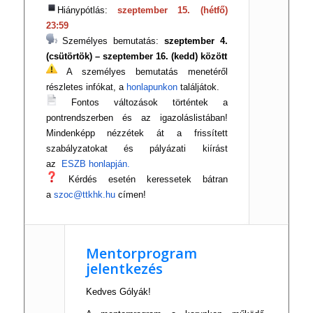
Hiánypótlás:
szeptember 15. (hétfő)
23:59
Személyes bemutatás:
szeptember 4.
(csütörtök) – szeptember 16. (kedd) között
A személyes bemutatás menetéről
részletes infókat, a
honlapunkon
találjátok.
Fontos változások történtek a
pontrendszerben és az igazoláslistában!
Mindenképp nézzétek át a frissített
szabályzatokat és pályázati kiírást
az
ESZB honlapján.
Kérdés esetén keressetek bátran
a
szoc@ttkhk.hu
címen!
Mentorprogram
jelentkezés
Kedves Gólyák!