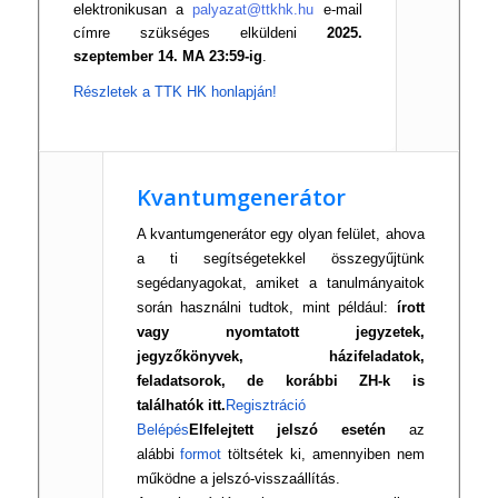
elektronikusan a
palyazat@ttkhk.hu
e-mail
címre szükséges elküldeni
2025.
szeptember 14. MA 23:59-ig
.
Részletek a TTK HK honlapján!
Kvantumgenerátor
A kvantumgenerátor egy olyan felület, ahova
a ti segítségetekkel összegy
űjt
ünk
segédanyagokat, amiket a tanulmányaitok
során használni tudtok, mint például:
írott
vagy nyomtatott jegyzetek,
jegyz
ők
önyvek, házifeladatok,
feladatsorok, de korábbi ZH-k is
találhatók itt.
Regisztráció
Belépés
Elfelejtett jelszó esetén
az
alábbi
formot
töltsétek ki, amennyiben nem
működne a jelszó-visszaállítás.