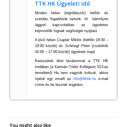
TTK HK Ügyeleti idő
Minden héten (legtöbbször) hétfőn és
szerdán fogadóórát tartunk. Itt bármilyen
üggyel kapcsolatban az ügyeletes
képviselők fognak segítséget nyújtani.
A jövő héten
Csaplár Miklós
(hétfőn 18:00 –
19:00 között) és
Schinogl Péter
(csütörtök
16:00 – 17:00 között) ügyelnek majd.
Keressétek őket bizalommal a TTK HK
irodában (a Kármán Tódor Kollégium 013-as
termében)! Ha nem vagytok kolisok, akkor
írjatok egy emailt az
info@ttkhk.hu
e-mail
címre és be lesztek engedve.
You might also like