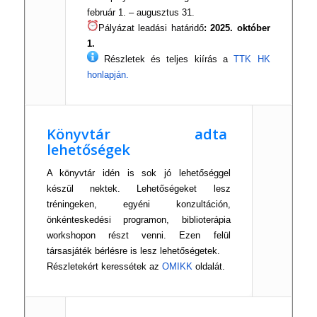
február 1. – augusztus 31.
Pályázat leadási határidő
: 2025. október
1.
Részletek és teljes kiírás a
TTK HK
honlapján.
Könyvtár adta
lehetőségek
A könyvtár idén is sok jó lehetőséggel
készül nektek. Lehetőségeket lesz
tréningeken, egyéni konzultáción,
önkénteskedési programon, biblioterápia
workshopon részt venni. Ezen felül
társasjáték bérlésre is lesz lehetőségetek.
Részletekért keressétek az
OMIKK
oldalát.