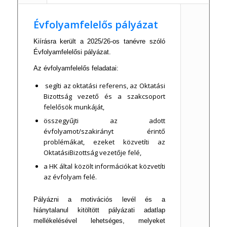
Évfolyamfelelős pályázat
Kiírásra került a 2025/26-os tanévre szóló
Évfolyamfelelősi pályázat.
Az évfolyamfelelős feladatai:
segíti az oktatási referens, az Oktatási
Bizottság vezető és a szakcsoport
felelősök munkáját,
összegyűjti az adott
évfolyamot/szakirányt érintő
problémákat, ezeket közvetíti az
OktatásiBizottság vezetője felé,
a HK által közölt információkat közvetíti
az évfolyam felé.
Pályázni a motivációs levél és a
hiánytalanul kitöltött pályázati adatlap
mellékelésével lehetséges, melyeket