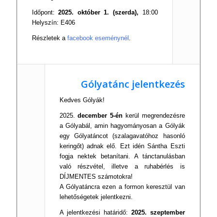
Id
őpont:
2025. okt
óber 1. (szerda),
18:00
Helyszín: E406
Részletek a
facebook eseménynél
.
Gólyatánc jelentkezés
Kedves Gólyák!
2025.
december 5-én
kerül megrendezésre
a Gólyabál, amin hagyományosan a Gólyák
egy Gólyatáncot (szalagavatóhoz hasonló
keringőt) adnak elő. Ezt idén
Sántha Eszti
fogja nektek betanítani. A tánctanulásban
való részvétel, illetve a ruhabérlés is
DÍJMENTES számotokra!
A Gólyatáncra ezen a
formon
keresztül van
lehet
ős
égetek jelentkezni.
A jelentkezési határid
ő:
2025. szeptember