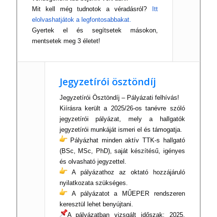
Mit kell még tudnotok a véradásról?
Itt
elolvashatjátok a legfontosabbakat.
Gyertek el és segítsetek másokon,
mentsetek meg 3 életet!
Jegyzetírói ösztöndíj
Jegyzetírói Ösztöndíj – Pályázati felhívás!
Kiírásra került a 2025/26-os tanévre szóló
jegyzetírói pályázat, mely a hallgatók
jegyzetírói munkáját ismeri el és támogatja.
Pályázhat minden aktív TTK-s hallgató
(BSc, MSc, PhD), saját készítésű, igényes
és olvasható jegyzettel.
A pályázathoz az oktató hozzájáruló
nyilatkozata szükséges.
A pályázatot a MŰEPER rendszeren
keresztül lehet benyújtani.
A pályázatban vizsgált időszak: 2025.