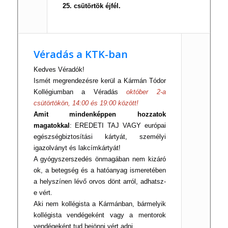
25. cs
ütörtök éjfél.
Véradás a KTK-ban
Kedves Véradók!
Ismét megrendezésre kerül a Kármán Tódor
Kollégiumban a Véradás
október 2-a
csütörtökön, 14:00 és 19:00 között!
Amit mindenképpen hozzatok
magatokkal
: EREDETI TAJ VAGY európai
egészségbiztosítási kártyát, személyi
igazolványt és lakcímkártyát!
A gyógyszerszedés önmagában nem kizáró
ok, a betegség és a hatóanyag ismeretében
a helyszínen lévő orvos dönt arról, adhatsz-
e vért.
Aki nem kollégista a Kármánban, bármelyik
kollégista vendégeként vagy a mentorok
vendégeként tud bejönni vért adni.