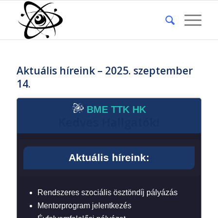
Aktuális híreink – 2025. szeptember
14.
BME TTK HK
Kedves Hallgatók!
Aktuális híreink:
Rendszeres szociális ösztöndíj pályázás
Mentorprogram jelentkezés