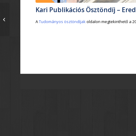
Kari Publikációs Ösztöndíj – Er
Aktuális híreink – 2024.
A
Tudományos ösztöndíjak
oldalon megtekinthető a 20
április 14.