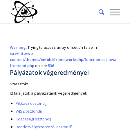
Warning
: Trying to access array offset on false in
/srv/http/wp-
content/themes/enfold/framework/php/function-set-avia-
frontend.php
on line
536
Pályázatok végeredményei
Sziasztok!
Itt találjátok a pályázataink végeredményét:
Pikkász ösztöndíj
WJSZ ösztöndíj
Közösségi ösztöndíj
Rendezvényszervezői ösztöndíj