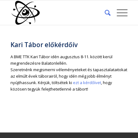
Kari Tábor előkérdőív
A BME TTK Kari Tábor idén augusztus 8-11. között kerül
megrendezésre Balatonlellén.
Szeretnénk megismerni véleményeteket és tapasztalataitokat
az elmúlt évek táborairól, hogy idén még jobb élményt
nyújthassunk. Kérjük, töltsétek ki
ezt a kérdőívet
, hogy
közösen tegyük felejthetetlenné a tábort!