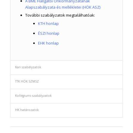
A BME Hallgatói Önkormányzatának
Alapszabályzata és mellékletei (HÖK ASZ)
További szabályzatok megtalálhatóak:
KTH honlap
ÉSZI honlap
EHK honlap
Kari szabályzatok
TTK HÖK SZMSZ
Kollégiumi szabályzatok
HK határozatok