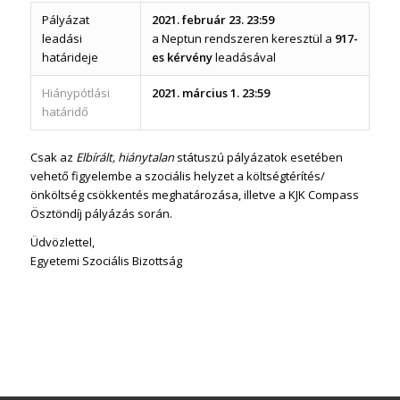
Pályázat
2021. február 23. 23:59
leadási
a Neptun rendszeren keresztül a
917-
határideje
es kérvény
leadásával
Hiánypótlási
2021. március 1. 23:59
határidő
Csak az
Elbírált, hiánytalan
státuszú pályázatok esetében
vehető figyelembe a szociális helyzet a költségtérítés/
önköltség csökkentés meghatározása, illetve a KJK Compass
Ösztöndíj pályázás során.
Üdvözlettel,
Egyetemi Szociális Bizottság