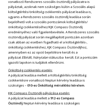
vonatkozó Rendszeres szociális ösztöndíj pályázatra is
pályáztak, azoknak nem szükséges külön a Szociális alapú
költségtérítés/önköltség csökkentés pályázat leadása is,
ugyanis a Rendszeres szociális ösztöndíj leadása során
bejelölhető volt a szociális pontszámok költségtérítés/
önköltség csökkentéséhez/KJK Compass Ösztöndíj
eredményéhez való figyelembevétele. A Rendszeres szociális
ösztöndíj pályázat során megállapított pontszám azonban
csak abban az esetben fogadható el a költségtérítés-,
önköltség csökkentéshez, KJK Compass Ösztöndíjhoz,
amennyiben ez az opció bejelölésre került és a
pályázat
Elbírált, hiánytalan
státuszba került. Ezt a pontszám
igazoló lapokon is tudjátok ellenőrizni.
Önköltség csökkentés esetén:
A pályázat leadása mellett a Költségtérítés/önköltség
csökkentésre vonatkozó Neptun kérvény leadása is
szükséges –
010-es Önköltség mérséklési kérelem
.
KJK Compass Ösztöndíj pályázása esetén:
A pályázat leadása mellett a
912-es Compass
Ösztöndíj
Neptun kérvény leadása is szükséges