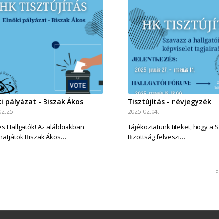
ki pályázat - Biszak Ákos
Tisztújítás - névjegyzék
02.25.
2025.02.04.
s Hallgatók! Az alábbiakban
Tájékoztatunk titeket, hogy a 
hatjátok Biszak Ákos…
Bizottság felveszi…
P