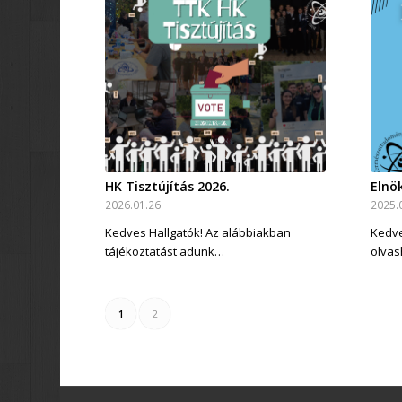
HK Tisztújítás 2026.
Elnö
2026.01.26.
2025.
Kedves Hallgatók! Az alábbiakban
Kedve
tájékoztatást adunk…
olvas
1
2