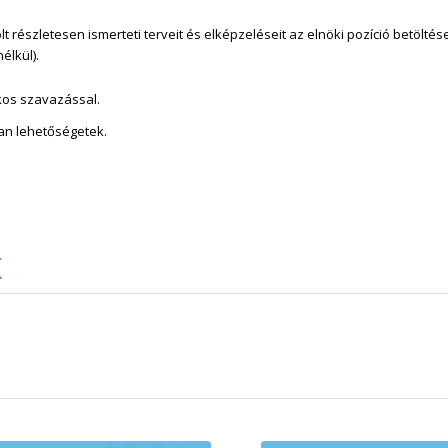
 részletesen ismerteti terveit és elképzeléseit az elnöki pozíció betöltés
élkül).
tkos szavazással.
an lehetőségetek.
K