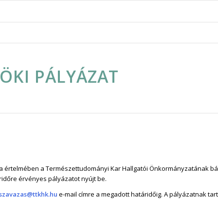
ÖKI PÁLYÁZAT
a értelmében a Természettudományi Kar Hallgatói Önkormányzatának b
ridőre érvényes pályázatot nyújt be.
.szavazas@ttkhk.hu
e-mail címre a megadott határidőig. A pályázatnak ta