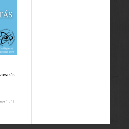
Szavazási
age 1 of 2