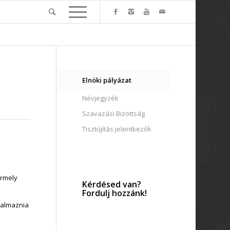
Elnöki pályázat
Névjegyzék
Szavazási Bizottság
Tisztújítás jelentkezők
ármely
Kérdésed van?
Fordulj hozzánk!
rtalmaznia