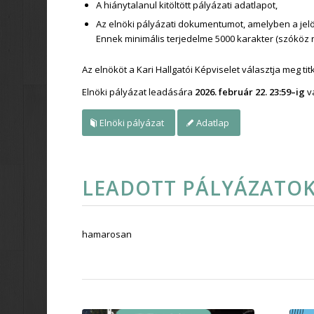
A hiánytalanul kitöltött pályázati adatlapot,
Az elnöki pályázati dokumentumot, amelyben a jelölt
Ennek minimális terjedelme 5000 karakter (szóköz n
Az elnököt a Kari Hallgatói Képviselet választja meg ti
Elnöki pályázat leadására
2026. február 22. 23:59–ig
v
Elnöki pályázat
Adatlap
LEADOTT PÁLYÁZATO
hamarosan