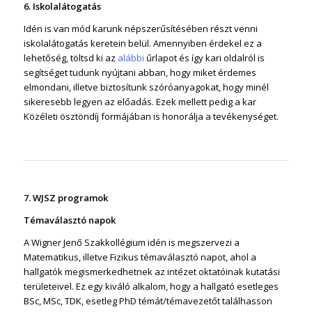
6. Iskolalátogatás
Idén is van mód karunk népszerűsítésében részt venni
iskolalátogatás keretein belül. Amennyiben érdekel ez a
lehetőség, töltsd ki az
alábbi
űrlapot és így kari oldalról is
segítséget tudunk nyújtani abban, hogy miket érdemes
elmondani, illetve biztosítunk szóróanyagokat, hogy minél
sikeresebb legyen az előadás. Ezek mellett pedig a kar
Közéleti ösztöndíj formájában is honorálja a tevékenységet.
7. WJSZ programok
Témaválasztó napok
A Wigner Jenő Szakkollégium idén is megszervezi a
Matematikus, illetve Fizikus témaválasztó napot, ahol a
hallgatók megismerkedhetnek az intézet oktatóinak kutatási
területeivel. Ez egy kiváló alkalom, hogy a hallgató esetleges
BSc, MSc, TDK, esetleg PhD témát/témavezetőt találhasson