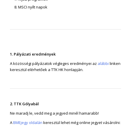
MSCI nyílt napok
1. Pályázati eredmények
A közösségi pályázatok végleges eredményei az
alábbi
linken
keresztül elérhetőek a TTK HK honlapján.
2. TTK Gólyabál
Ne maradj le, vedd meg a jegyed minél hamarabb!
A
BMEjegy oldalán
keresztül lehet még online jegyet vásárolni: