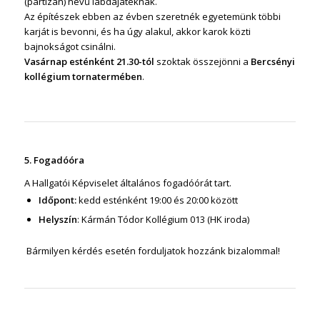
(partizán) nevű labdajátéknak.
Az építészek ebben az évben szeretnék egyetemünk többi
karját is bevonni, és ha úgy alakul, akkor karok közti
bajnokságot csinálni.
Vasárnap esténként 21.30-tól
szoktak összejönni a
Bercsényi
kollégium tornatermében
.
5. Fogadóóra
A Hallgatói Képviselet általános fogadóórát tart.
Időpont:
kedd esténként 19:00 és 20:00 között
Helyszín
: Kármán Tódor Kollégium 013 (HK iroda)
Bármilyen kérdés esetén forduljatok hozzánk bizalommal!