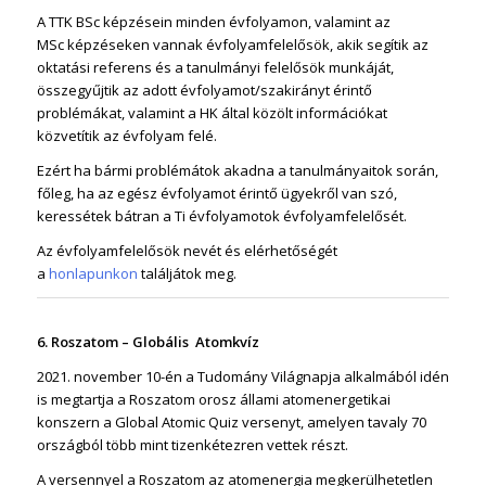
A TTK BSc képzésein minden évfolyamon, valamint az
MSc képzéseken vannak évfolyamfelelősök, akik segítik az
oktatási referens és a tanulmányi felelősök munkáját,
összegyűjtik az adott évfolyamot/szakirányt érintő
problémákat, valamint a HK által közölt információkat
közvetítik az évfolyam felé.
Ezért ha bármi problémátok akadna a tanulmányaitok során,
főleg, ha az egész évfolyamot érintő ügyekről van szó,
keressétek bátran a Ti évfolyamotok évfolyamfelelősét.
Az évfolyamfelelősök nevét és elérhetőségét
a
honlapunkon
találjátok meg.
6. Roszatom – Globális Atomkvíz
2021. november 10-én a Tudomány Világnapja alkalmából idén
is megtartja a Roszatom orosz állami atomenergetikai
konszern a Global Atomic Quiz versenyt, amelyen tavaly 70
országból több mint tizenkétezren vettek részt.
A versennyel a Roszatom az atomenergia megkerülhetetlen