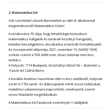
2. Matematikus Est
Sok szeretettel várunk Benneteket az idén 8. alkalommal
megrendezendő Matematikus Esten!
A rendezvény fő célja, hogy lehetőséget biztosítson
matematikus hallgatók és tanáraik közötti jó hangulatú,
kötetlen beszélgetésre, elszakadva a tanórák formalitásaitól .
Az összejövetel időpontja
2021. november 15. (hétfő) 19:00
,
szokás szerint a TDK előtti este. (Azaz másnap nem lesz
tanítás.)
A helyszín
1114 Budapest, Kosztolányi Dezső tér – Bukarest u.,
Tranzit Art Café & Bistro.
A korábbi évekhez hasonlóan idén is lesz vetélkedő, melynek
során 6-7 fős tanár- és diákcsapatok mérik össze tudásukat,
matekhoz valamennyire kapcsolódó, reményeink szerint
vicces feladatok megoldásában.
A Matematikus Est Facebook eseményét
itt
találjátok.