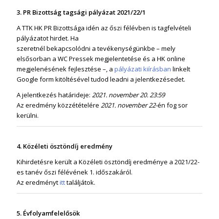
3. PR Bizottság tagsági pályázat 2021/22/1
A TTK HK PR Bizottsága idén az őszi félévben is tagfelvételi
pályázatot hirdet. Ha
szeretnél bekapcsolódni a tevékenységünkbe – mely
elsősorban a WC Pressek megjelentetése és a HK online
megjelenésének fejlesztése –, a
pályázati kiírásban
linkelt
Google form kitöltésével tudod leadni a jelentkezésedet.
A jelentkezés határideje:
2021. november 20. 23:59
Az eredmény közzétételére
2021. november 22
-én fog sor
kerülni.
4. Közéleti ösztöndíj eredmény
Kihirdetésre került a Közéleti ösztöndíj eredménye a 2021/22-
es tanév őszi félévének 1. időszakáról.
Az eredményt
itt
találjátok.
5. Évfolyamfelelősök