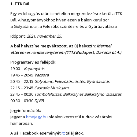
1. TTK Bál
Egy év kihagyás után ismételten megrendezésre kerül a TTK
Bál. A hagyományokhoz híven ezen a bálon kerül sor
a Gólyatáncra , a Felezőköszöntésre és a Gyűrűavatásra .
Időpont:
2021. november 25.
A bál helyszíne megváltozott, az új helyszín:
Mermel
étterem es rendezvényterem (1113 Budapest, Daróczi út 4.)
Programterv és fellépők:
19:00 –
Kapunyitás
19:45 – 20:45
Vacsora
20:45 – 22:15
Gólyatánc, Felezőköszöntés, Gyűrűavatás
22:15 – 23:45
Cascade Music Jam
23:45 – 00:30
Tombolahúzás, Bálkirály és Bálkirálynő választás
00:30 – 03:30
DJ BB
Jegyinformációk:
Jegyet a
bmejegy.hu
oldalon keresztül tudtok vásárolni
hamarosan.
A Bál Facebook eseményét
itt
találjátok.