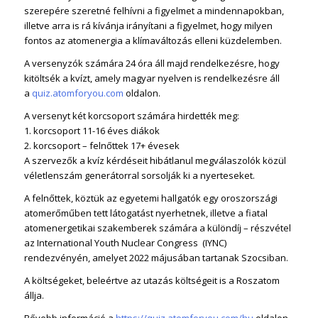
szerepére szeretné felhívni a figyelmet a mindennapokban,
illetve arra is rá kívánja irányítani a figyelmet, hogy milyen
fontos az atomenergia a klímaváltozás elleni küzdelemben.
A versenyzók számára 24 óra áll majd rendelkezésre, hogy
kitöltsék a kvízt, amely magyar nyelven is rendelkezésre áll
a
quiz.atomforyou.com
oldalon.
A versenyt két korcsoport számára hirdették meg:
1. korcsoport 11-16 éves diákok
2. korcsoport – felnőttek 17+ évesek
A szervezők a kvíz kérdéseit hibátlanul megválaszolók közül
véletlenszám generátorral sorsolják ki a nyerteseket.
A felnőttek, köztük az egyetemi hallgatók egy oroszországi
atomerőműben tett látogatást nyerhetnek, illetve a fiatal
atomenergetikai szakemberek számára a különdíj – részvétel
az International Youth Nuclear Congress (IYNC)
rendezvényén, amelyet 2022 májusában tartanak Szocsiban.
A költségeket, beleértve az utazás költségeit is a Roszatom
állja.