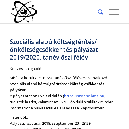
Szociális alapú költségtérítés/
önköltségcsökkentés pályázat
2019/2020. tanév őszi félév
Kedves Hallgatók!
Kiírásra került a 2019/20. tanév őszi félévére vonatkozó
Szociális alapú költségtérítés/önköltség csökkentés
pályázat
.
A pályázatot az
ESZR oldalán (
https://szoc.sc.bme.hu
)
tudjátok leadni, valamint az ESZR Főoldalán találtok minden
információt a pályázattal és a leadással kapcsolatban.
Határidők:
Pályázat leadása:
2019. szeptember 20., 23:59